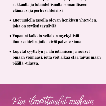
rakkautta ja totuudellisuutta romanttiseen
elämääsi ja perhesuhteisiisi
Luot uudella tasolla olevan henkisen yhteyden,
joka on syvästi täyttävää
Vapautat kaikkia sellaisia myrkyllisiä
ihmissuhteita, jotka eivät palvele sinua
Lopetat syyttelyn ja uhriutumisen ja nouset
omaan voimaasi, jotta voit alkaa elää taivas maan
päällä -tilassa.
Kun ilmoittaudut mukaan