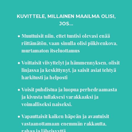
KUVITTELE, MILLAINEN MAAILMA OLISI,
JOS…
Muuttuisit niin, ettet tuntisi olevasi enää
riittämätön, vaan sinulla olisi piikivenkova,
murtamaton itseluottamus
Voittaisit viivyttelyt ja hämmennyksen, olisit
linjassa ja keskittynyt, ja saisit asiat tehtyä
harkitusti ja helposti
Voisit puhdistua ja luopua perhedraamasta
ja kivusta tullaksesi varakkaaksi ja
voimalliseksi naiseksi.
Vapauttaisit kaiken häpeän ja avautuisit
vastaanottamaan enemmän rakkautta,
rahaa ja läheisyyttä.