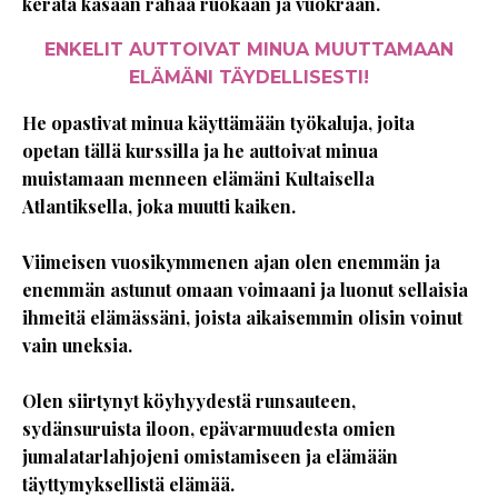
kerätä kasaan rahaa ruokaan ja vuokraan.
ENKELIT AUTTOIVAT MINUA MUUTTAMAAN
ELÄMÄNI TÄYDELLISESTI!
He opastivat minua käyttämään työkaluja, joita
opetan tällä kurssilla ja he auttoivat minua
muistamaan menneen elämäni Kultaisella
Atlantiksella, joka muutti kaiken.
Viimeisen vuosikymmenen ajan olen enemmän ja
enemmän astunut omaan voimaani ja luonut sellaisia
ihmeitä elämässäni, joista aikaisemmin olisin voinut
vain uneksia.
Olen siirtynyt köyhyydestä runsauteen,
sydänsuruista iloon, epävarmuudesta omien
jumalatarlahjojeni omistamiseen ja elämään
täyttymyksellistä elämää.