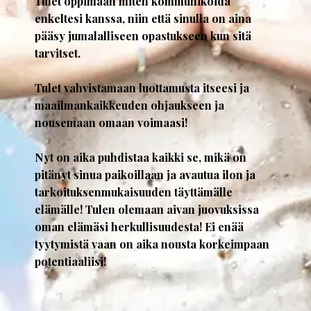
Tulet oppimaan miten kommunikoida
enkeltesi kanssa, niin että sinulla on aina
pääsy jumalalliseen opastukseen kun sitä
tarvitset.
Tulet vahvistamaan luottamusta itseesi ja
maailmankaikkeuden ohjaukseen ja
nousemaan omaan voimaasi!
Nyt on aika puhdistaa kaikki se, mikä on
pitänyt sinua paikoillaan ja avautua ilon ja
tarkoituksenmukaisuuden täyttämälle
elämälle! Tulen olemaan aivan juovuksissa
oman elämäsi herkullisuudesta! Ei enää
tyytymistä vaan on aika nousta korkeimpaan
potentiaaliisi!