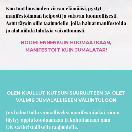
Kun tuot luovuuden virran elämääsi, pystyt
manifestoimaan helposti ja sulavan luonnollisesti.
Astut täysin sille taajuudelle, jolla haluat manifestoida
ja alat nähdä tuloksia vaivattomasti.
BOOM! ENNENKUIN HUOMAATKAAN,
MANIFESTOIT KUIN JUMALATAR!
OLEN KUULLUT KUTSUN SUURUUTEEN JA OLET
VALMIS JUMALALLISEEN VÄLIINTULOON
Jos haluat tulla voimalliseksi manifestoijaksi, sinun
täytyy oppia koodaamaan ja kohottamaan oma
DNA:si kristalliselle taajuudelle.