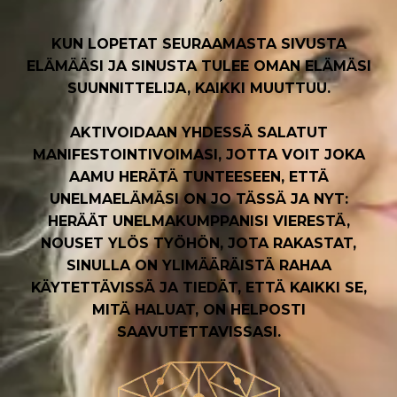
KUN LOPETAT SEURAAMASTA SIVUSTA
ELÄMÄÄSI JA SINUSTA TULEE OMAN ELÄMÄSI
SUUNNITTELIJA, KAIKKI MUUTTUU.
AKTIVOIDAAN YHDESSÄ SALATUT
MANIFESTOINTIVOIMASI, JOTTA VOIT JOKA
AAMU HERÄTÄ TUNTEESEEN, ETTÄ
UNELMAELÄMÄSI ON JO TÄSSÄ JA NYT:
HERÄÄT UNELMAKUMPPANISI VIERESTÄ,
NOUSET YLÖS TYÖHÖN, JOTA RAKASTAT,
SINULLA ON YLIMÄÄRÄISTÄ RAHAA
KÄYTETTÄVISSÄ JA TIEDÄT, ETTÄ KAIKKI SE,
MITÄ HALUAT, ON HELPOSTI
SAAVUTETTAVISSASI.