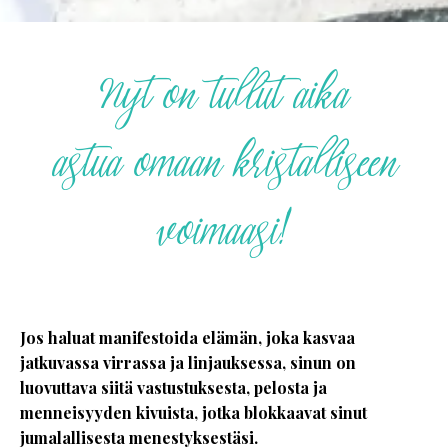
Nyt on tullut aika
astua omaan kristalliseen
voimaasi!
Jos haluat manifestoida elämän, joka kasvaa
jatkuvassa virrassa ja linjauksessa, sinun on
luovuttava siitä vastustuksesta, pelosta ja
menneisyyden kivuista, jotka blokkaavat sinut
jumalallisesta menestyksestäsi.