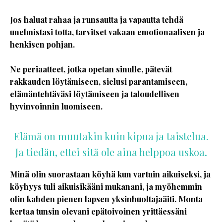
Jos haluat rahaa ja runsautta ja vapautta tehdä
unelmistasi totta, tarvitset vakaan emotionaalisen ja
henkisen pohjan.
Ne periaatteet, jotka opetan sinulle, pätevät
rakkauden löytämiseen, sielusi parantamiseen,
elämäntehtäväsi löytämiseen ja taloudellisen
hyvinvoinnin luomiseen.
Elämä on muutakin kuin kipua ja taistelua.
Ja tiedän, ettei sitä ole aina helppoa uskoa.
Minä olin suorastaan köyhä kun vartuin aikuiseksi, ja
köyhyys tuli aikuisikääni mukanani, ja myöhemmin
olin kahden pienen lapsen yksinhuoltajaäiti. Monta
kertaa tunsin olevani epätoivoinen yrittäessäni