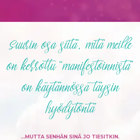
Suurin osa siitä, mitä meille
on kerrottu “manifestoinnista”
on käytännössä täysin
hyödytöntä
…MUTTA SENHÄN SINÄ JO TIESITKIN.