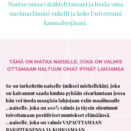
Nostaa omaa värähtelytasoasi ja luoda oma
unelmaelämäsi enkelit ja koko Universumi
kanssaluojinasi.
TÄMÄ ON MATKA NAISELLE, JOKA ON VALMIS
OTTAMAAN HALTUUN OMAT PYHÄT LAHJANSA
Se on tarkoitettu naiselle (miksei miehellekin), joka
on kaivannut saada kuulua pyhään sisarkuntaan jossa
hän voi tuoda maagisia lahjojaan esiin maailmaalle
…naiselle, joka on 100% valmis ja täysin sitoutunut
toivottamaan positiiviset muutokset elämäänsä.
…naiselle, joka on valmis VAPAUTTAMAAN
RAJOITUKSENSA JA KOHOAMAAN.