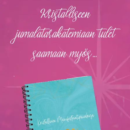
Kristalliseen
jumalatarakatemiaan tulet
saamaan myös…