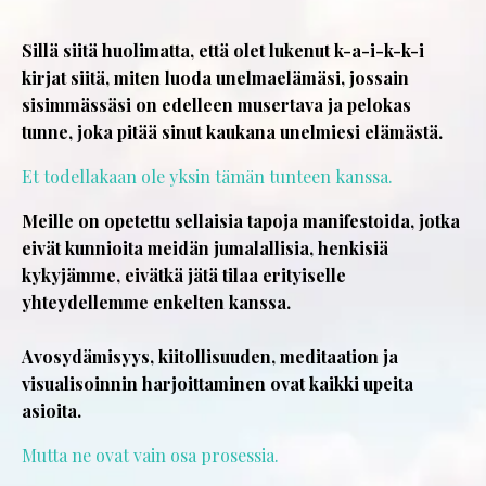
Sillä siitä huolimatta, että olet lukenut k-a-i-k-k-i
kirjat siitä, miten luoda unelmaelämäsi, jossain
sisimmässäsi on edelleen musertava ja pelokas
tunne, joka pitää sinut kaukana unelmiesi elämästä.
Et todellakaan ole yksin tämän tunteen kanssa.
Meille on opetettu sellaisia tapoja manifestoida, jotka
eivät kunnioita meidän jumalallisia, henkisiä
kykyjämme, eivätkä jätä tilaa erityiselle
yhteydellemme enkelten kanssa.
Avosydämisyys, kiitollisuuden, meditaation ja
visualisoinnin harjoittaminen ovat kaikki upeita
asioita.
Mutta ne ovat vain osa prosessia.