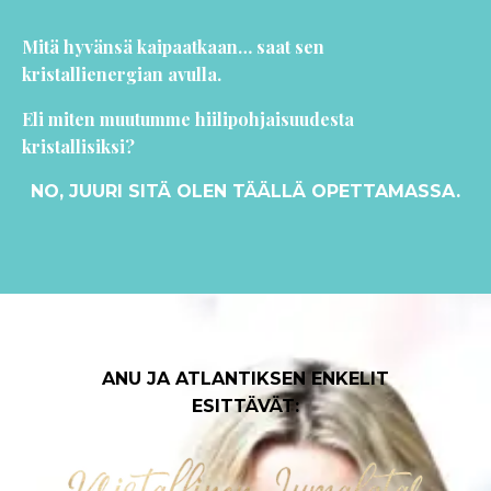
Mitä hyvänsä kaipaatkaan… saat sen
kristallienergian avulla.
Eli miten muutumme hiilipohjaisuudesta
kristallisiksi?
NO, JUURI SITÄ OLEN TÄÄLLÄ OPETTAMASSA.
ANU JA ATLANTIKSEN ENKELIT
ESITTÄVÄT: