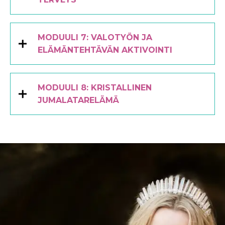
MODUULI 7: VALOTYÖN JA
ELÄMÄNTEHTÄVÄN AKTIVOINTI
MODUULI 8: KRISTALLINEN
JUMALATARELÄMÄ