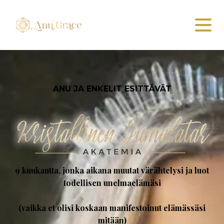
ANU JA ENKELIT ESITTÄVÄT
9 kuukautta, jonka aikana muutat värähtelysi ja luot
todellisen unelmaelämäsi
(vaikka et olisi koskaan manifestoinut elämässäsi
mitään)