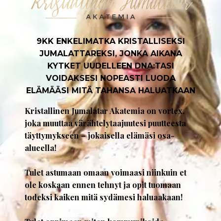
9KK ENKELIMATKA KRISTALLISEKSI
JUMALATTAREKSI, JONKA AIKANA
KYTKET UUDELLEEN DNA:TASI
VOIDAKSESI NOPEASTI LUODA
ELÄMÄÄSI MITÄ TAHANSA HALUATKAAN
Kristallinen Jumalatar Akatemia on vortex,
joka muuttaa värähtelytaajuutesi puutteesta
täyttymykseen – jokaisella elämäsi osa-
alueella!
Tulet astumaan omaan voimaasi niinkuin et
ole koskaan ennen tehnyt ja opit tuomaan
todeksi kaiken mitä sydämesi haluaakaan!