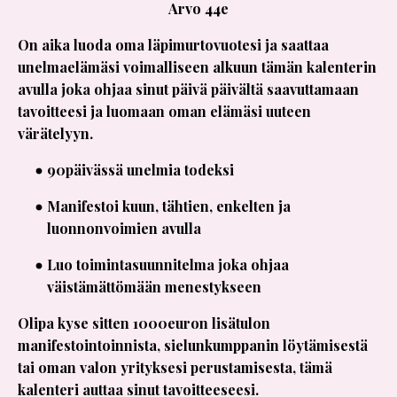
Arvo 44e
On aika luoda oma läpimurtovuotesi ja saattaa
unelmaelämäsi voimalliseen alkuun tämän kalenterin
avulla joka ohjaa sinut päivä päivältä saavuttamaan
tavoitteesi ja luomaan oman elämäsi uuteen
värätelyyn.
90päivässä unelmia todeksi
Manifestoi kuun, tähtien, enkelten ja
luonnonvoimien avulla
Luo toimintasuunnitelma joka ohjaa
väistämättömään menestykseen
Olipa kyse sitten 1000euron lisätulon
manifestointoinnista, sielunkumppanin löytämisestä
tai oman valon yrityksesi perustamisesta, tämä
kalenteri auttaa sinut tavoitteeseesi.