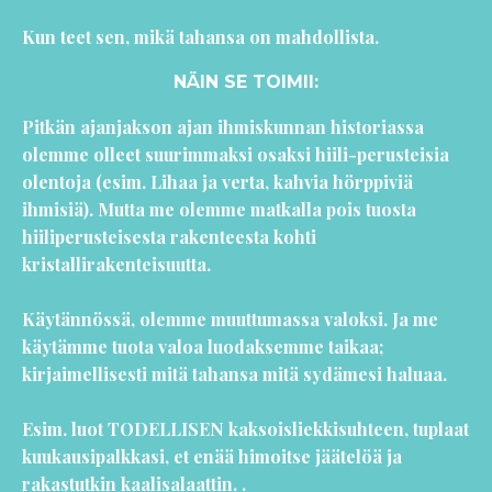
Kun teet sen, mikä tahansa on mahdollista.
NÄIN SE TOIMII:
Pitkän ajanjakson ajan ihmiskunnan historiassa
olemme olleet suurimmaksi osaksi hiili-perusteisia
olentoja (esim. Lihaa ja verta, kahvia hörppiviä
ihmisiä). Mutta me olemme matkalla pois tuosta
hiiliperusteisesta rakenteesta kohti
kristallirakenteisuutta.
Käytännössä, olemme muuttumassa valoksi. Ja me
käytämme tuota valoa luodaksemme taikaa;
kirjaimellisesti mitä tahansa mitä sydämesi haluaa.
Esim. luot TODELLISEN kaksoisliekkisuhteen, tuplaat
kuukausipalkkasi, et enää himoitse jäätelöä ja
rakastutkin kaalisalaattin. .