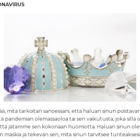
ONAVIRUS
ä, mitä tarkoitan sanoessani, että haluan sinun poistav
istä pandemian olemassaoloa tai sen vaikutusta, joka sill
ttä jätämme sen kokonaan huomiotta. Haluan sinun olev
än maskia ja tekevän sen, mitä sinun tarvitsee tunteaksesi