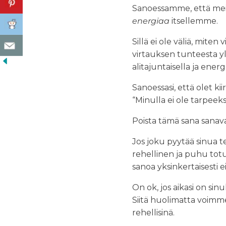
Sanoessamme, että me
energiaa
itsellemme.
Sillä ei ole väliä, miten
virtauksen tunteesta yl
alitajuntaisella ja energ
Sanoessasi, että olet ki
“Minulla ei ole tarpeek
Poista tämä sana sanava
Jos joku pyytää sinua t
rehellinen ja puhu totuut
sanoa yksinkertaisesti ei
On ok, jos aikasi on sin
Siitä huolimatta voimme 
rehellisinä.