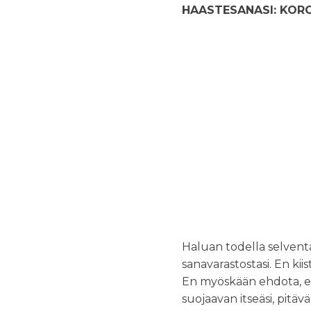
HAASTESANASI: KOR
Haluan todella selventä
sanavarastostasi. En ki
En myöskään ehdota, e
suojaavan itseäsi, pitäv