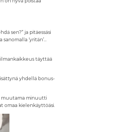
un on hyvä poistaa
hdä sen?” ja pitäessäsi
a sanomalla ‘yritän’...
ailmankaikkeus täyttää
. lisättynä yhdellä bonus-
ota muutama minuutti
tat omaa kielenkäyttöäsi.