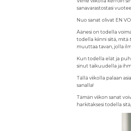
Viime viikolla kerroin 
sanavarastostasi vuotee
Nuo sanat olivat EN VO
Äänesi on todella voimak
todella kiinni siitä, mitä
muuttaa tavan, jolla il
Kun todella elät ja pu
sinut taikuudella ja ih
Tällä viikolla palaan asi
sanalla!
Tämän viikon sanat voi
harkitaksesi todella sit