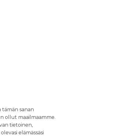
an tämän sanan
ä on ollut maailmaamme.
an tietoinen,
 olevasi elämässäsi