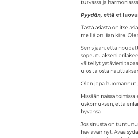
turvassa ja harmoniassa
Pyydän,
että et luovut
Tästä asiasta on itse as
meillä on liian kiire. O
Sen sijaan, että noudat
sopeutuakseni erilaise
vältellyt ystävieni tap
ulos talosta nauttiakse
Olen jopa huomannut, 
Missään näissä toimissa 
uskomuksen, että erilai
hyvänsä.
Jos sinusta on tuntunut 
häviävän nyt. Avaa sydäm