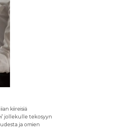
n kiireisiä
’ jollekulle tekosyyn
uudesta ja omien