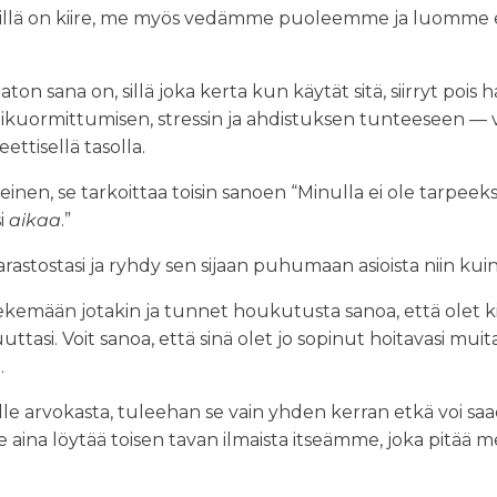
illä on kiire, me myös vedämme puoleemme ja luom
 viaton sana on, sillä joka kerta kun käytät sitä, siirryt po
ikuormittumisen, stressin ja ahdistuksen tunteeseen — vai
eettisellä tasolla.
ireinen, se tarkoittaa toisin sanoen “Minulla ei ole tarpeek
si
aikaa
.”
rastostasi ja ryhdy sen sijaan puhumaan asioista niin kui
ekemään jotakin ja tunnet houkutusta sanoa, että olet kii
tasi. Voit sanoa, että sinä olet jo sopinut hoitavasi muita 
.
ulle arvokasta, tuleehan se vain yhden kerran etkä voi saad
aina löytää toisen tavan ilmaista itseämme, joka pitää me