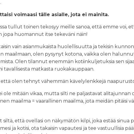
.
taisi voimaasi tälle asialle, jota ei mainita.
iassa tullut toinen tekosyy meille sanoa, että emme voi, e
len jopa huomannut itse tekeväni näin!
taisin vain asianmukaista huolellisuutta ja tekisin kunno
en maailmaan, olen pysynyt kotona, vaikka olen halunn
aamista. Olen tilannut enemmän kotiinkuljetuksia sen sija
ni tavallisesta matkasta ruokakauppaan.
että olen tehnyt vähemmän kävelylenkkejä naapurusto
ei ole mitään vikaa, mutta silti ne paljastavat alitajunnan
nen maailma = vaarallinen maailma, jota meidän pitäisi väl
siltä, että ovellasi on näkymätön kilpi, joka estää sinua
esi ja kotisi, ota takaisin vapautesi ja tee vastuullisia pä