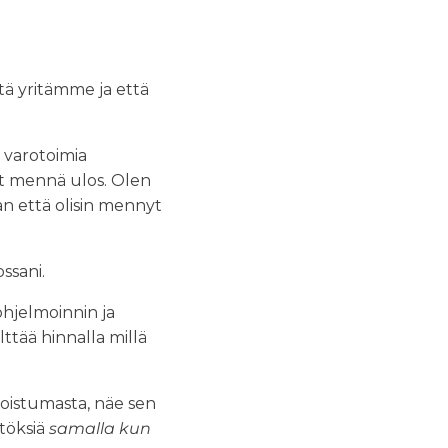
ttä yritämme ja että
n varotoimia
ut mennä ulos. Olen
an että olisin mennyt
ssani.
 ohjelmoinnin ja
ttää hinnalla millä
 poistumasta, näe sen
ätöksiä
samalla kun