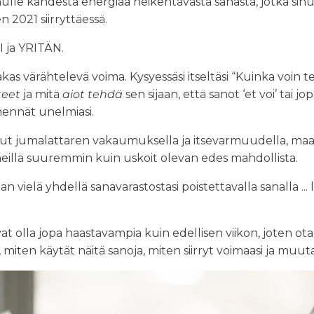
sinulle kahdesta energiaa heikentävästä sanasta, jotka sin
n 2021 siirryttäessä.
I ja YRITÄN.
as värähtelevä voima. Kysyessäsi itseltäsi “Kuinka voin te
teet
ja mitä
aiot tehdä
sen sijaan, että sanot ‘et voi’ tai jop
mennät unelmiasi.
hut jumalattaren vakaumuksella ja itsevarmuudella, ma
meillä suuremmin kuin uskoit olevan edes mahdollista.
aan vielä yhdellä sanavarastostasi poistettavalla sanalla ..
vat olla jopa haastavampia kuin edellisen viikon, joten 
ä, miten käytät näitä sanoja, miten siirryt voimaasi ja muu