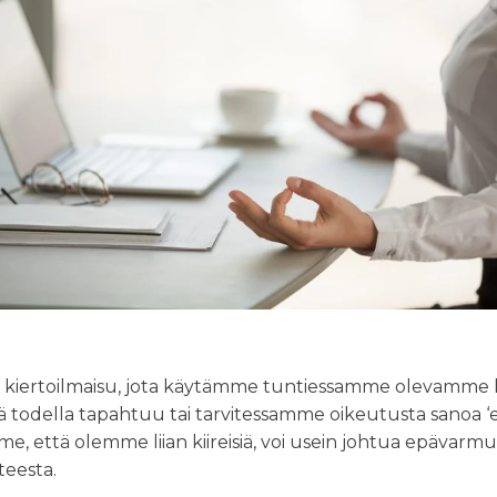
n kiertoilmaisu, jota käytämme tuntiessamme olevamme liia
 todella tapahtuu tai tarvitessamme oikeutusta sanoa ‘ei
e, että olemme liian kiireisiä, voi usein johtua epävarm
eesta.