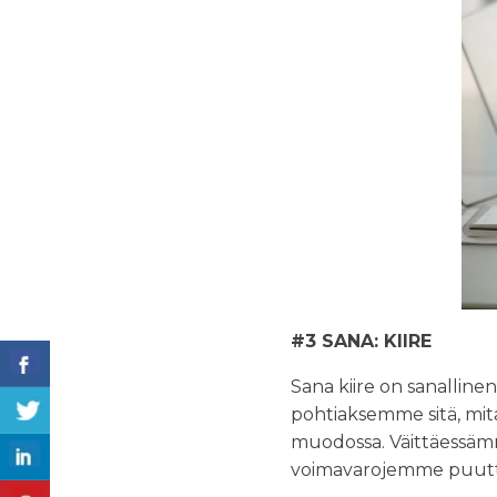
#3 SANA: KIIRE
Sana kiire on sanalline
pohtiaksemme sitä, mitä
muodossa. Väittäessämm
voimavarojemme puutt