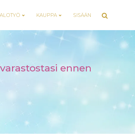
ALOTYÖ
KAUPPA
SISÄÄN
avarastostasi ennen