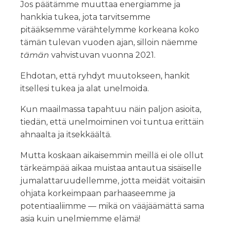
Jos päätämme muuttaa energiamme ja
hankkia tukea, jota tarvitsemme
pitääksemme värähtelymme korkeana koko
tämän tulevan vuoden ajan, silloin näemme
tämän
vahvistuvan vuonna 2021.
Ehdotan, että ryhdyt muutokseen, hankit
itsellesi tukea ja alat unelmoida.
Kun maailmassa tapahtuu näin paljon asioita,
tiedän, että unelmoiminen voi tuntua erittäin
ahnaalta ja itsekkäältä.
Mutta koskaan aikaisemmin meillä ei ole ollut
tärkeämpää aikaa muistaa antautua sisäiselle
jumalattaruudellemme, jotta meidät voitaisiin
ohjata korkeimpaan parhaaseemme ja
potentiaaliimme — mikä on vääjäämättä sama
asia kuin unelmiemme elämä!