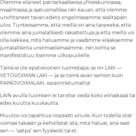
Olemme eläneet patriarkaalisessa yhteiskunnassa,
maailmassa ja ajatusmallissa niin kauan, että olemme
unohtaneet tavan edetä ongelmissamme sisältäpäin
ulos. Tuntiessamme, että meillä on aina tarpeeksi, että
olemme aina jumalallisesti rakastettuja ja että meillä voi
olla kaikkea, mitä haluamme ja vaadimme elääksemme
jumalallisinta unelmaelämäämme...niin kohta se
manifestoituu itsemme ulkopuolelle.
Tämä ei ole epätoivoinen luomistapa, se on LAKI —
VETOVOIMAN LAKI — ja se toimii aivan samoin kuin
PAINOVOIMALAKI...epäonnistumatta!
LAIN avulla luomisen ei tarvitse viedä koko elinaikaasi tai
edes kuutta kuukautta.
Muutos voi tapahtua nopeasti
sinulle.
Kun todella otat
voimasi takaisin ja kehollistat sitä, mitä haluat, sinä saat
sen — ‘saitpa’ sen fyysisesti tai et.