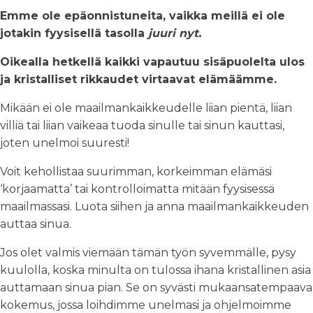
Emme ole epäonnistuneita, vaikka meillä ei ole
jotakin fyysisellä tasolla
juuri nyt.
Oikealla hetkellä kaikki vapautuu sisäpuolelta ulos
ja kristalliset rikkaudet virtaavat elämäämme.
Mikään ei ole maailmankaikkeudelle liian pientä, liian
villiä tai liian vaikeaa tuoda sinulle tai sinun kauttasi,
joten unelmoi suuresti!
Voit kehollistaa suurimman, korkeimman elämäsi
‘korjaamatta’ tai kontrolloimatta mitään fyysisessä
maailmassasi. Luota siihen ja anna maailmankaikkeuden
auttaa sinua.
Jos olet valmis viemään tämän työn syvemmälle, pysy
kuulolla, koska minulta on tulossa ihana kristallinen asia
auttamaan sinua pian. Se on syvästi mukaansatempaava
kokemus, jossa loihdimme unelmasi ja ohjelmoimme