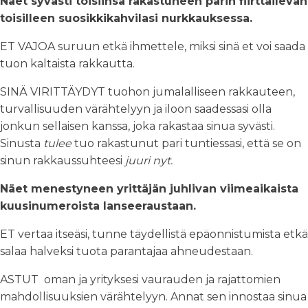
Näet syvästi toisiinsa rakastuneen parin flirttailevan
toisilleen suosikkikahvilasi nurkkauksessa.
ET VAJOA suruun etkä ihmettele, miksi sinä et voi saada
tuon kaltaista rakkautta.
SINÄ VIRITTÄYDYT tuohon jumalalliseen rakkauteen,
turvallisuuden värähtelyyn ja iloon saadessasi olla
jonkun sellaisen kanssa, joka rakastaa sinua syvästi.
Sinusta
tulee
tuo rakastunut pari tuntiessasi, että se on
sinun rakkaussuhteesi
juuri nyt.
Näet menestyneen yrittäjän juhlivan viimeaikaista
kuusinumeroista lanseeraustaan.
ET vertaa itseäsi, tunne täydellistä epäonnistumista etkä
salaa halveksi tuota parantajaa ahneudestaan.
ASTUT oman ja yrityksesi vaurauden ja rajattomien
mahdollisuuksien värähtelyyn. Annat sen innostaa sinua