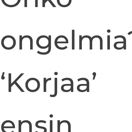
ongelmia
‘Korjaa’
ensin