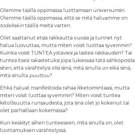
Olemme täällä oppimassa luottamaan universumiin.
Olemme täällä oppimassa, että se mitä haluamme on
todellakin
täällä meitä varten.
Olet saattanut etsiä rakkautta vuosia ja tunnet nyt
halua luovuttaa, mutta miten voisit luottaa syvemmin?
Kuinka voisit TUNTEA ystäviesi ja lastesi rakkauden? Tai
tuntea itsesi rakastetuksi jopa lukiessasi tätä sähköpostia
siten, että värähtelysi olisi siinä, mitä sinulla
on
eikä siinä,
mitä sinulta
puuttuu
?
Ehkä haluat manifestoida rahaa liiketoimintaasi, mutta
miten voisit luottaa syvemmin? Miten voisit tuntea
kiitollisuutta runsaudesta, jota sinä olet jo kokenut tai
olet parhaillaan kokemassa?
Kun keskityt siihen tunteeseen, mitä sinulla on, olet
luottamuksen värähtelyssä.