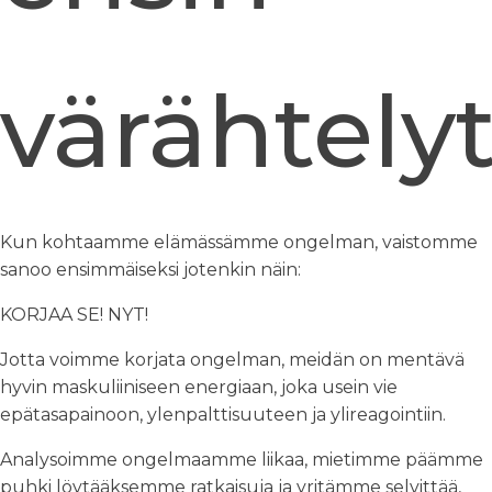
värähtely
Kun kohtaamme elämässämme ongelman, vaistomme
sanoo ensimmäiseksi jotenkin näin:
KORJAA SE! NYT!
Jotta voimme korjata ongelman, meidän on mentävä
hyvin maskuliiniseen energiaan, joka usein vie
epätasapainoon, ylenpalttisuuteen ja ylireagointiin.
Analysoimme ongelmaamme liikaa, mietimme päämme
puhki löytääksemme ratkaisuja ja yritämme selvittää,