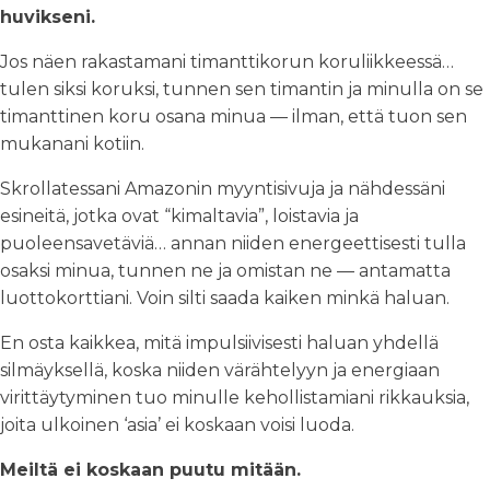
huvikseni.
Jos näen rakastamani timanttikorun koruliikkeessä…
tulen siksi koruksi, tunnen sen timantin ja minulla on se
timanttinen koru osana minua — ilman, että tuon sen
mukanani kotiin.
Skrollatessani Amazonin myyntisivuja ja nähdessäni
esineitä, jotka ovat “kimaltavia”, loistavia ja
puoleensavetäviä… annan niiden energeettisesti tulla
osaksi minua, tunnen ne ja omistan ne — antamatta
luottokorttiani. Voin silti saada kaiken minkä haluan.
En osta kaikkea, mitä impulsiivisesti haluan yhdellä
silmäyksellä, koska niiden värähtelyyn ja energiaan
virittäytyminen tuo minulle kehollistamiani rikkauksia,
joita ulkoinen ‘asia’ ei koskaan voisi luoda.
Meiltä ei koskaan puutu mitään.