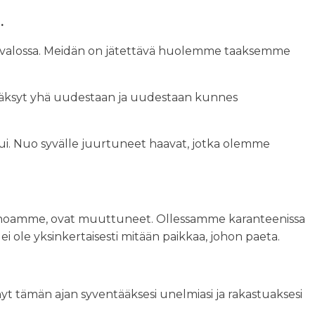
.
 valossa. Meidän on jätettävä huolemme taaksemme
äksyt yhä uudestaan ja uudestaan kunnes
aljastui. Nuo syvälle juurtuneet haavat, jotka olemme
ekehoamme, ovat muuttuneet. Ollessamme karanteenissa
ole yksinkertaisesti mitään paikkaa, johon paeta.
yt tämän ajan syventääksesi unelmiasi ja rakastuaksesi