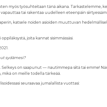
kuten myös työsuhteitaan tänä aikana. Tarkastelemme, k
apauttaa tai rakentaa uudelleen eteenpäin siirtyessä
aa paperin, katsele noiden asioiden muuttuvan hedelmällise
oppiläksystä, joita kannat sisimmässäsi.
2021.
nnut sydämesi?
in. Selkeys on saapunut — nautimmepa siitä tai emme! N
n, mikä on meille todella tärkeää.
alisoidessasi seuraavaa jumalallista vuottasi: