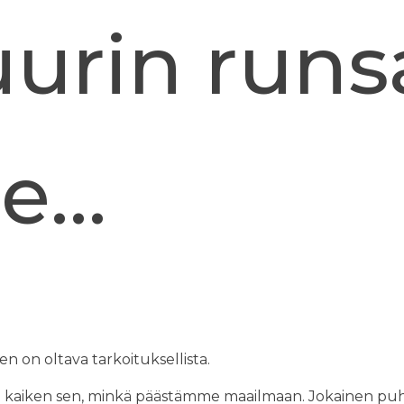
uurin run
e…
n on oltava tarkoituksellista.
staa kaiken sen, minkä päästämme maailmaan. Jokainen 