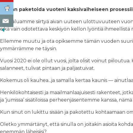
Haluan paketoida vuoteni kaksivaiheiseen prosessii
Jos haluamme siirtyä aivan uuteen ulottuvuuteen vuo
eikä vain odotettava keskiyön kellon lyöntiä ihmeellistä
Ellemme muutu ja ota opiksemme tämän vuoden suuris
ymmärrämme ne täysin.
Vuosi 2020 ei ole ollut vuosi, jolta olisit voinut piiloutua
salanneet, tulivat pintaan ja paljastuivat.
Kokemus oli kauhea...ja samalla kertaa kaunis — ainutlaa
Henkilökohtaisesti ja maailmanlaajuisesti rakenteet, 
ja ‘jumissa’ sisätiloissa perheenjäsentemme kanssa, näm
Kun sinut on lukittu sisään ja pakotettu kohtaamaan oma
Oletko ymmärtänyt, että sinulla on joitakin asioita koh
enemmän läheisiisi?