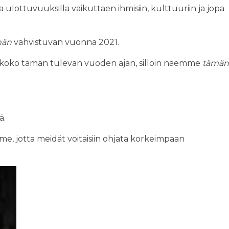
lottuvuuksilla vaikuttaen ihmisiin, kulttuuriin ja jopa
män
vahvistuvan vuonna 2021.
koko tämän tulevan vuoden ajan, silloin näemme
tämän
ä.
e, jotta meidät voitaisiin ohjata korkeimpaan