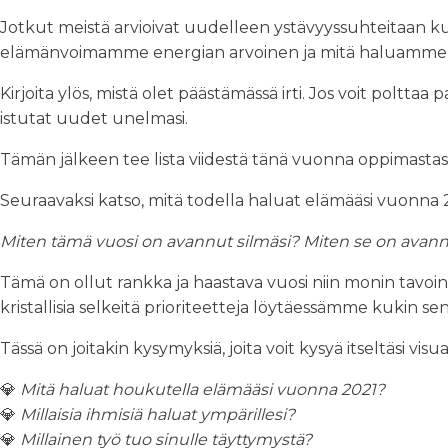
Jotkut meistä arvioivat uudelleen ystävyyssuhteitaan 
elämänvoimamme energian arvoinen ja mitä haluamme v
Kirjoita ylös, mistä olet päästämässä irti. Jos voit poltt
istutat uudet unelmasi.
Tämän jälkeen tee lista viidestä tänä vuonna oppimastasi 
Seuraavaksi katso, mitä todella haluat elämääsi vuonna 
Miten tämä vuosi on avannut silmäsi? Miten se on ava
Tämä on ollut rankka ja haastava vuosi niin monin tavo
kristallisia selkeitä prioriteetteja löytäessämme kukin se
Tässä on joitakin kysymyksiä, joita voit kysyä itseltäsi visu
💎
Mitä haluat houkutella elämääsi vuonna 2021?
💎
Millaisia ihmisiä haluat ympärillesi?
💎
Millainen työ tuo sinulle täyttymystä?