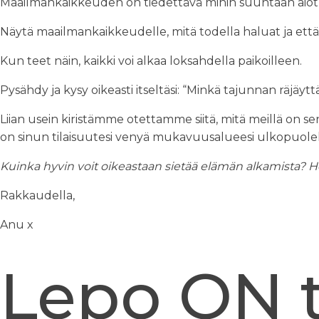
Maailmankaikkeuden on tiedettävä mihin suuntaan aiot
Näytä maailmankaikkeudelle, mitä todella haluat ja että
Kun teet näin, kaikki voi alkaa loksahdella paikoilleen.
Pysähdy ja kysy oikeasti itseltäsi: “Minkä tajunnan räjä
Liian usein kiristämme otettamme siitä, mitä meillä o
on sinun tilaisuutesi venyä mukavuusalueesi ulkopuole
Kuinka hyvin voit oikeastaan sietää elämän alkamista? Ho
Rakkaudella,
Anu x
Lepo ON t