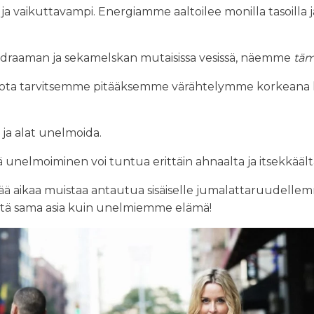
ikuttavampi. Energiamme aaltoilee monilla tasoilla ja u
, draaman ja sekamelskan mutaisissa vesissä, näemme
tä
jota tarvitsemme pitääksemme värähtelymme korkeana 
 ja alat unelmoida.
ä unelmoiminen voi tuntua erittäin ahnaalta ja itsekkäält
ä aikaa muistaa antautua sisäiselle jumalattaruudellemm
tä sama asia kuin unelmiemme elämä!