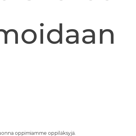
lmoidaan
vuonna oppimiamme oppiläksyjä.