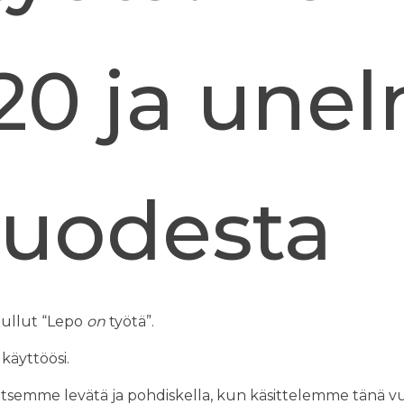
20 ja une
vuodesta
tullut “Lepo
on
työtä”.
 käyttöösi.
tsemme levätä ja pohdiskella, kun käsittelemme tänä 