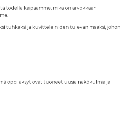
etä todella kaipaamme, mikä on arvokkaan
mme.
ksi tuhkaksi ja kuvittele niiden tulevan maaksi, johon
ämä oppiläksyt ovat tuoneet uusia näkökulmia ja