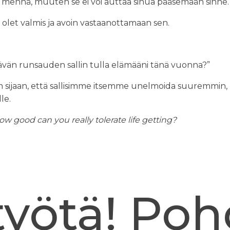
 mennä, muuten se ei voi auttaa sinua pääsemään sinne
 olet valmis ja avoin vastaanottamaan sen.
yttävän runsauden sallin tulla elämääni tänä vuonna?”
n sen sijaan, että sallisimme itsemme unelmoida suure
lle.
w good can you really tolerate life getting?
yötä! Poh