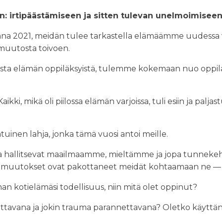
n: irtipäästämiseen ja sitten tulevan unelmoimiseen
nna 2021, meidän tulee tarkastella elämäämme uudessa
 muutosta toivoen.
ta elämän oppiläksyistä, tulemme kokemaan nuo oppil
. Kaikki, mikä oli piilossa elämän varjoissa, tuli esiin ja p
tuinen lahja, jonka tämä vuosi antoi meille.
jotka hallitsevat maailmaamme, mieltämme ja jopa tunn
ä muutokset ovat pakottaneet meidät kohtaamaan ne — ei 
n kotielämäsi todellisuus, niin mitä olet oppinut?
dattavana ja jokin trauma parannettavana? Oletko käyttän